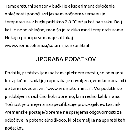
Temperaturni senzor v bučki je eksperiment določanja
oblačnosti ponoči. Pri jasnem nočnem vremenu je
temperatura v bučki približno 2-3 °C nižja kot na zraku. Bolj
kot je nebo oblačno, manjša je razlika med temperaturama.
Nekaj o principu sem napisal tukaj:
www.vremetolmin.si/solarni_senzor.html
UPORABA PODATKOV
Podatki, predstavljeni na tem spletnem mestu, so ponujeni
brezplačno. Nadaljnja uporaba je dovoljena, vendar mora biti
ob tem naveden vir: "www.vremetolmin.si" . Vsi podatki so
pridobljeni z različno hobi opremo, ki ni redno kalibrirana.
Točnost je omejena na specifikacije proizvajalcev. Lastnik
vremenske postaje/opreme ne sprejema odgovornosti za
odločitve in potencialno škodo, ki bi temeljila na uporabi teh
podatkov.