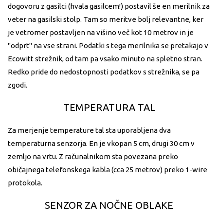
dogovoru z gasilci (hvala gasilcem!) postavil še en merilnik za
veter na gasilski stolp. Tam so meritve bolj relevantne, ker
je vetromer postavljen na višino več kot 10 metrov in je
"odprt" na vse strani. Podatki s tega merilnika se pretakajo v
Ecowitt strežnik, od tam pa vsako minuto na spletno stran.
Redko pride do nedostopnosti podatkov s strežnika, se pa
zgodi.
TEMPERATURA TAL
Za merjenje temperature tal sta uporabljena dva
temperaturna senzorja. En je vkopan 5 cm, drugi 30 cm v
zemljo na vrtu. Z računalnikom sta povezana preko
običajnega telefonskega kabla (cca 25 metrov) preko 1-wire
protokola.
SENZOR ZA NOČNE OBLAKE