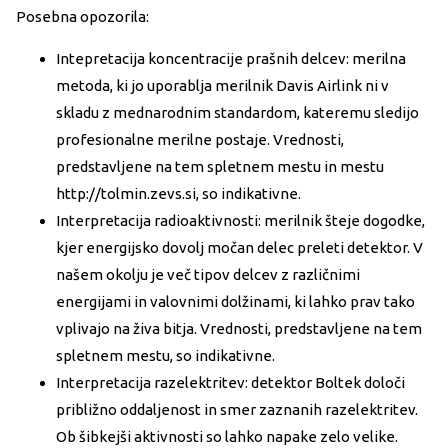
Posebna opozorila:
Intepretacija koncentracije prašnih delcev: merilna
metoda, ki jo uporablja merilnik Davis Airlink ni v
skladu z mednarodnim standardom, kateremu sledijo
profesionalne merilne postaje. Vrednosti,
predstavljene na tem spletnem mestu in mestu
http://tolmin.zevs.si, so indikativne.
Interpretacija radioaktivnosti: merilnik šteje dogodke,
kjer energijsko dovolj močan delec preleti detektor. V
našem okolju je več tipov delcev z različnimi
energijami in valovnimi dolžinami, ki lahko prav tako
vplivajo na živa bitja. Vrednosti, predstavljene na tem
spletnem mestu, so indikativne.
Interpretacija razelektritev: detektor Boltek določi
približno oddaljenost in smer zaznanih razelektritev.
Ob šibkejši aktivnosti so lahko napake zelo velike.