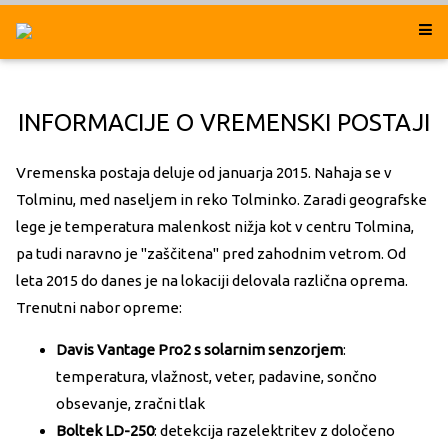
# To uporabim za prikaz tabele spodaj
INFORMACIJE O VREMENSKI POSTAJI
Vremenska postaja deluje od januarja 2015. Nahaja se v
Tolminu, med naseljem in reko Tolminko. Zaradi geografske
lege je temperatura malenkost nižja kot v centru Tolmina,
pa tudi naravno je "zaščitena" pred zahodnim vetrom. Od
leta 2015 do danes je na lokaciji delovala različna oprema.
Trenutni nabor opreme:
Davis Vantage Pro2 s solarnim senzorjem
:
temperatura, vlažnost, veter, padavine, sončno
obsevanje, zračni tlak
Boltek LD-250
: detekcija razelektritev z določeno