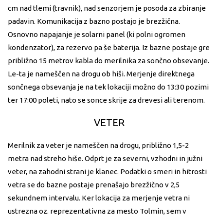
cm nad tlemi (travnik), nad senzorjem je posoda za zbiranje
padavin. Komunikacija z bazno postajo je brezžična.
Osnovno napajanje je solarni panel (ki polni ogromen
kondenzator), za rezervo pa še baterija. Iz bazne postaje gre
približno 15 metrov kabla do merilnika za sončno obsevanje.
Le-ta je nameščen na drogu ob hiši. Merjenje direktnega
sončnega obsevanja je na tek lokaciji možno do 13:30 pozimi
ter 17:00 poleti, nato se sonce skrije za drevesi ali terenom.
VETER
Merilnik za veter je nameščen na drogu, približno 1,5-2
metra nad streho hiše. Odprt je za severni, vzhodni in južni
veter, na zahodni strani je klanec. Podatki o smeri in hitrosti
vetra se do bazne postaje prenašajo brezžično v 2,5
sekundnem intervalu. Ker lokacija za merjenje vetra ni
ustrezna oz. reprezentativna za mesto Tolmin, sem v