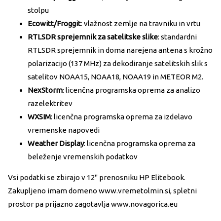
stolpu
Ecowitt/Froggit
: vlažnost zemlje na travniku in vrtu
RTLSDR sprejemnik za satelitske slike
: standardni
RTLSDR sprejemnik in doma narejena antena s krožno
polarizacijo (137 MHz) za dekodiranje satelitskih slik s
satelitov NOAA15, NOAA18, NOAA19 in METEOR M2.
NexStorm
: licenčna programska oprema za analizo
razelektritev
WXSIM
: licenčna programska oprema za izdelavo
vremenske napovedi
Weather Display
: licenčna programska oprema za
beleženje vremenskih podatkov
Vsi podatki se zbirajo v 12" prenosniku HP Elitebook.
Zakupljeno imam domeno www.vremetolmin.si, spletni
prostor pa prijazno zagotavlja www.novagorica.eu