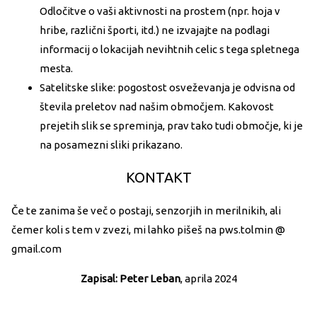
Odločitve o vaši aktivnosti na prostem (npr. hoja v
hribe, različni športi, itd.) ne izvajajte na podlagi
informacij o lokacijah nevihtnih celic s tega spletnega
mesta.
Satelitske slike: pogostost osveževanja je odvisna od
števila preletov nad našim območjem. Kakovost
prejetih slik se spreminja, prav tako tudi območje, ki je
na posamezni sliki prikazano.
KONTAKT
Če te zanima še več o postaji, senzorjih in merilnikih, ali
čemer koli s tem v zvezi, mi lahko pišeš na pws.tolmin @
gmail.com
Zapisal: Peter Leban
, aprila 2024